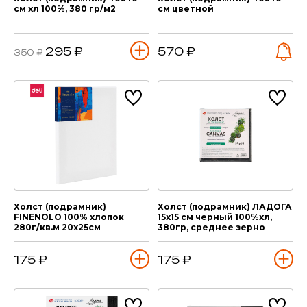
см хл 100%, 380 гр/м2
см цветной
295 ₽
570 ₽
350 ₽
Холст (подрамник)
Холст (подрамник) ЛАДОГА
FINENOLO 100% хлопок
15х15 см черный 100%хл,
280г/кв.м 20х25см
380гр, среднее зерно
175 ₽
175 ₽