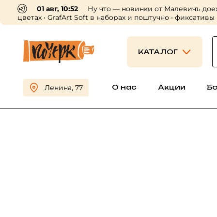
01 авг, 10:52
Ну что — новинки от Малевичъ дое
цветах • GrafArt Soft в наборах и поштучно • фиксативы
КАТАЛОГ
О нас
Акции
Б
Ленина, 77