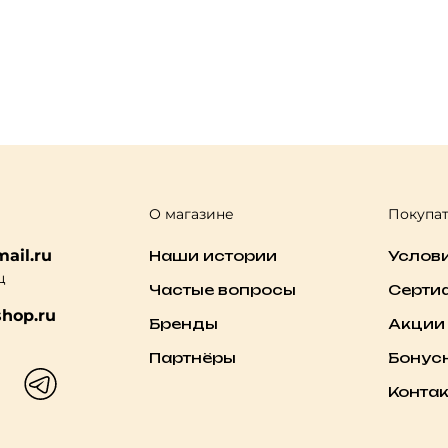
О магазине
Покупа
ail.ru
Наши истории
Услов
ц
Частые вопросы
Серти
hop.ru
Бренды
Акции
Партнёры
Бонус
Конта