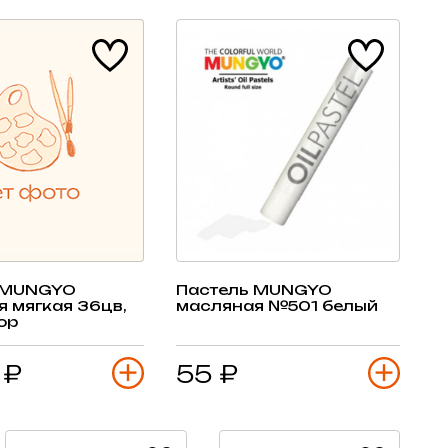
 MUNGYO
Пастель MUNGYO
 мягкая 36цв,
масляная №501 белый
ор
 ₽
55 ₽