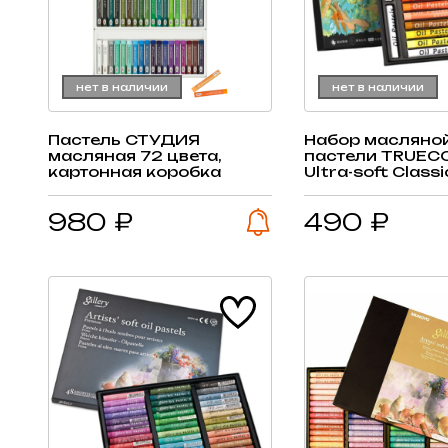
нет в наличии
нет в наличии
Пастель СТУДИЯ
Набор масляно
масляная 72 цвета,
пастели TRUEC
картонная коробка
Ultra-soft Class
цвета + 2 белых
980 ₽
490 ₽