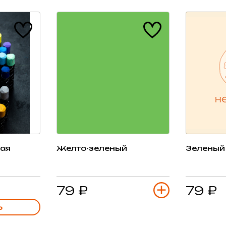
ная
Желто-зеленый
Зеленый
79 ₽
79 ₽
Ь