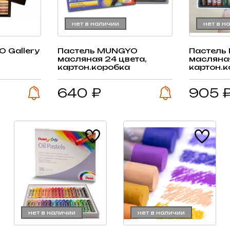
нет в наличии
нет в н
 Gallery
Пастель MUNGYO
Пастель
,
масляная 24 цвета,
масляная
картон.коробка
картон.
640 ₽
905 
нет в наличии
нет в наличии