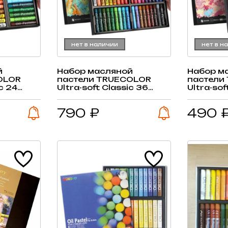
нет в наличии
нет в н
й
Набор масляной
Набор м
OLOR
пастели TRUECOLOR
пастели
ic 24
Ultra-soft Classic 36
Ultra-so
цвета + 2 белых
цвета + 
790 ₽
490 