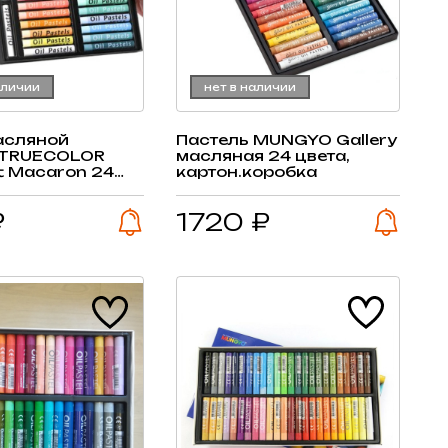
аличии
нет в наличии
асляной
Пастель MUNGYO Gallery
 TRUECOLOR
масляная 24 цвета,
ft Macaron 24
картон.коробка
2 белых
₽
1720 ₽