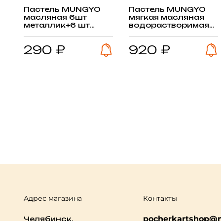
Пастель MUNGYO
Пастель MUNGYO
масляная 6шт
мягкая масляная
металлик+6 шт
водорастворимая
флуор.
12 цв, картон.кор
290 ₽
920 ₽
Адрес магазина
Контакты
pocherkartshop@m
Челябинск,