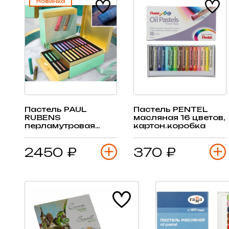
Новинка
Пастель PAUL
Пастель PENTEL
RUBENS
масляная 16 цветов,
перламутровая
картон.коробка
масляная 36цв,
картон.кор
2450 ₽
370 ₽