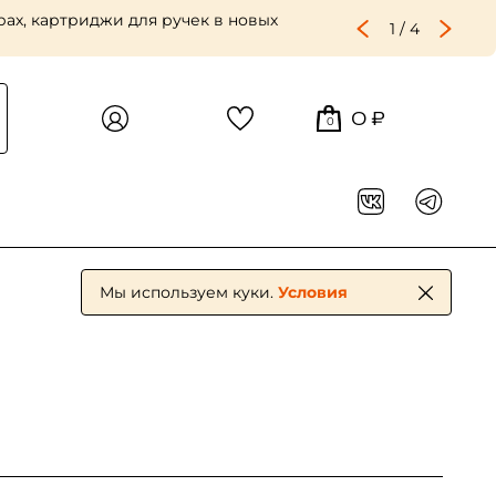
числе лён крупного и репинского зерна —
2
/
4
0 ₽
0
Мы используем куки.
Условия