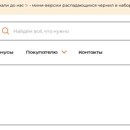
ые холсты Холст-мастер! Много больших форматов, в том 
онусы
Покупателю
Контакты