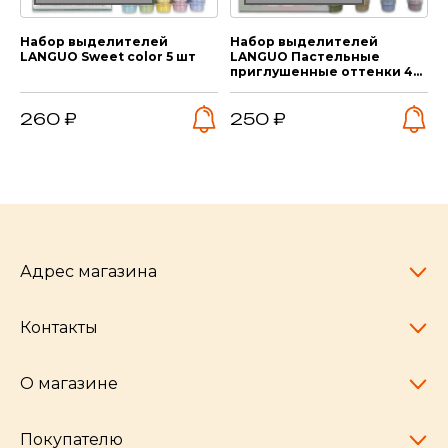
Набор выделителей
Набор выделителей
LANGUO Sweet color 5 шт
LANGUO Пастельные
приглушенные оттенки 4
шт
260 ₽
250 ₽
Адрес магазина
Контакты
Челябинск,
пр-т Ленина, 77
10:00 - 20:00
О магазине
pocherkartshop@mail.ru
+7 (951) 792-04-35
для юридических лиц
Покупателю
hello@pocherkartshop.ru
Наши истории