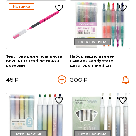
Новинка
нет в наличии
Текстовыделитель-кисть
Набор выделителей
BERLINGO Textline HL470
LANGUO Candy store
розовый
двусторонние 5 шт
45 ₽
300 ₽
нет в наличии
нет в наличии