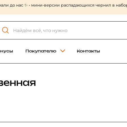
хали до нас ✨ • мини-версии распадающихся чернил в набор
онусы
Покупателю
Контакты
венная