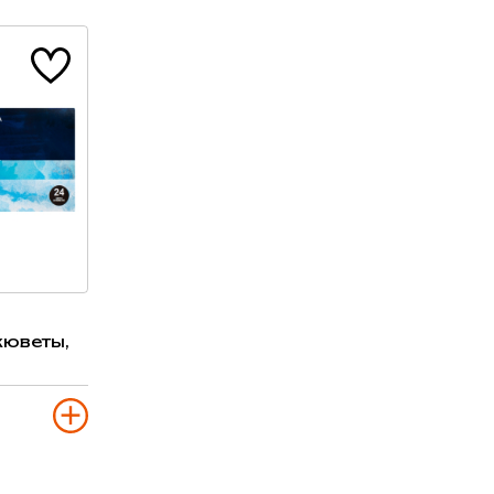
и
кюветы,