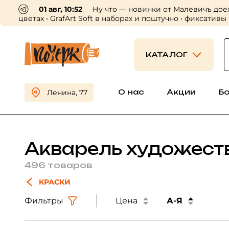
01 авг, 10:52
Ну что — новинки от Малевичъ дое
цветах • GrafArt Soft в наборах и поштучно • фиксативы
КАТАЛОГ
О нас
Акции
Б
Ленина, 77
Акварель художест
496 товаров
КРАСКИ
Фильтры
Цена
А-Я