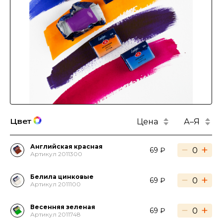
Цена
А–Я
Цвет
Английская красная
−
+
69 ₽
Артикул 2011300
Белила цинковые
−
+
69 ₽
Артикул 2011100
Весенняя зеленая
−
+
69 ₽
Артикул 2011748