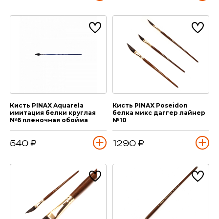
Кисть PINAX Aquarela
Кисть PINAX Poseidon
имитация белки круглая
белка микс даггер лайнер
№6 пленочная обойма
№10
540 ₽
1290 ₽