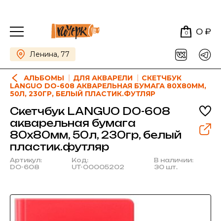
0 ₽
0
Ленина, 77
АЛЬБОМЫ
ДЛЯ АКВАРЕЛИ
СКЕТЧБУК
LANGUO DO-608 АКВАРЕЛЬНАЯ БУМАГА 80Х80ММ,
50Л, 230ГР, БЕЛЫЙ ПЛАСТИК.ФУТЛЯР
Скетчбук LANGUO DO-608
акварельная бумага
80х80мм, 50л, 230гр, белый
пластик.футляр
Артикул:
Код:
В наличии:
DO-608
UT-00005202
30 шт.