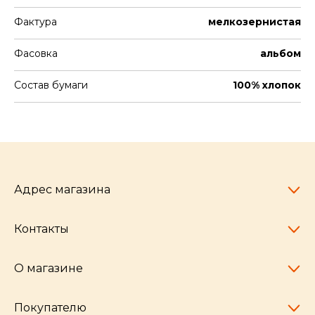
Фактура
мелкозернистая
Фасовка
альбом
Состав бумаги
100% хлопок
Адрес магазина
Контакты
Челябинск,
пр-т Ленина, 77
10:00 - 20:00
О магазине
pocherkartshop@mail.ru
+7 (951) 792-04-35
для юридических лиц
Покупателю
hello@pocherkartshop.ru
Наши истории