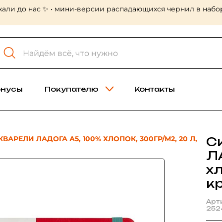
хали до нас ✨ • мини-версии распадающихся чернил в набор
онусы
Покупателю
Контакты
ВАРЕЛИ ЛАДОГА А5, 100% ХЛОПОК, 300ГР/М2, 20 Л,
С
Л
хл
к
Арт
252