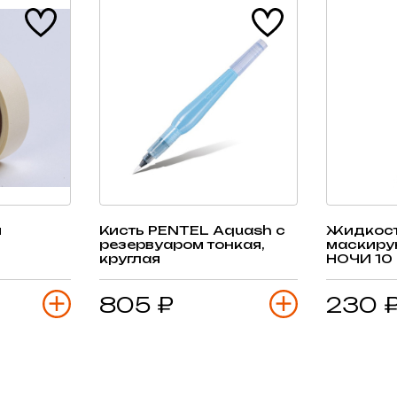
я
Кисть PENTEL Aquash с
Жидкос
резервуаром тонкая,
маскир
круглая
НОЧИ 10
805 ₽
230 