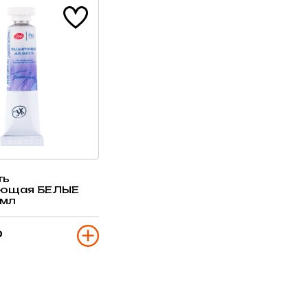
ть
ующая БЕЛЫЕ
 мл
₽