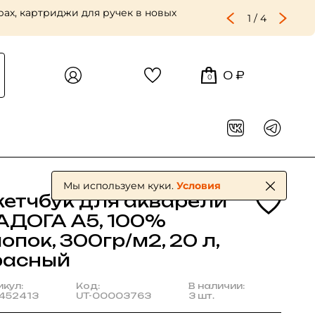
ах, картриджи для ручек в новых
2
/
4
0 ₽
0
Мы используем куки.
Условия
кетчбук для акварели
АДОГА А5, 100%
опок, 300гр/м2, 20 л,
расный
икул:
Код:
В наличии:
452413
UT-00003763
3 шт.