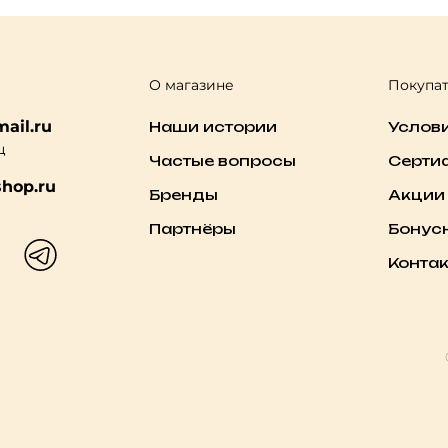
О магазине
Покупа
ail.ru
Наши истории
Услов
ц
Частые вопросы
Серти
hop.ru
Бренды
Акции
Партнёры
Бонус
Конта