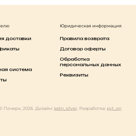
телю
Юридическая информация
ия доставки
Правила возврата
фикаты
Договор оферты
Обработка
персональных данных
ная система
Реквизиты
кты
© Почерк, 2026. Дизайн:
kptn_silver
. Разработка:
pyt_on