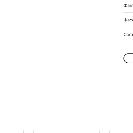
Фак
Фас
Сос