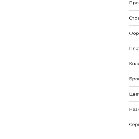
Про
Стр
Фор
Пло
Кол
Бро
Цве
Наз
Сер