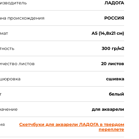
изводитель
ЛАДОГА
ана происхождения
РОССИЯ
мат
А5 (14,8х21 см)
тность
300 гр/м2
ичество листов
20 листов
шюровка
сшивка
т
белый
начение
для акварели
ия
Скетчбуки для акварели ЛАДОГА в твердом
переплете