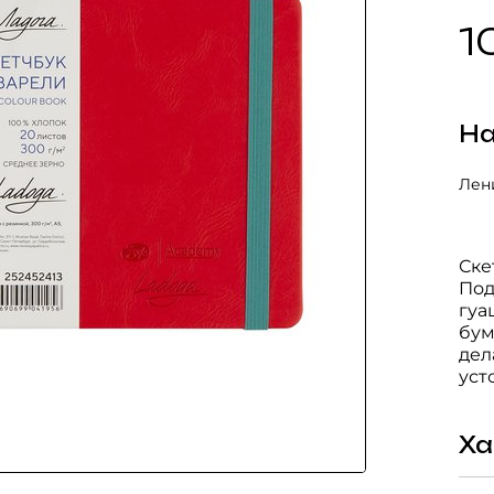
1
На
Лени
Ске
Под
гуа
бум
дел
уст
Ха