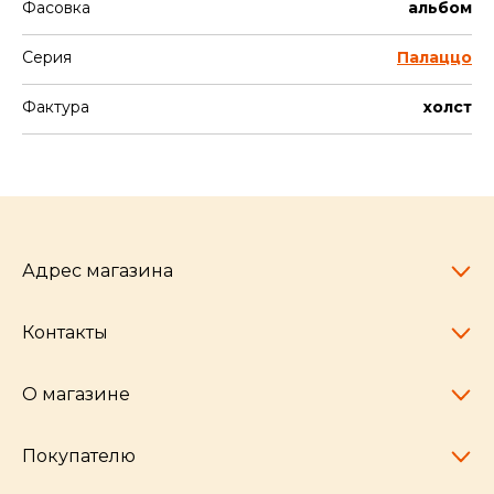
Фасовка
альбом
Серия
Палаццо
Фактура
холст
Адрес магазина
Контакты
Челябинск,
пр-т Ленина, 77
10:00 - 20:00
О магазине
pocherkartshop@mail.ru
+7 (951) 792-04-35
для юридических лиц
Покупателю
hello@pocherkartshop.ru
Наши истории
для покупателей