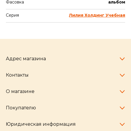
Фасовка
альбом
Серия
Лилия Холдинг Учебная
Адрес магазина
Контакты
Челябинск,
пр-т Ленина, 77
10:00 - 20:00
О магазине
pocherkartshop@mail.ru
+7 (951) 792-04-35
для юридических лиц
Покупателю
hello@pocherkartshop.ru
Наши истории
для покупателей
Частые вопросы
Юридическая информация
Условия доставки
Бренды