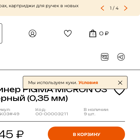
ах, картриджи для ручек в новых
1
/
4
0 ₽
0
Мы используем куки.
Условия
инер PIGMA MICRON 03
рный (0,35 мм)
икул:
Код:
В наличии:
K03#49
00-00003211
9 шт.
45 ₽
В КОРЗИНУ