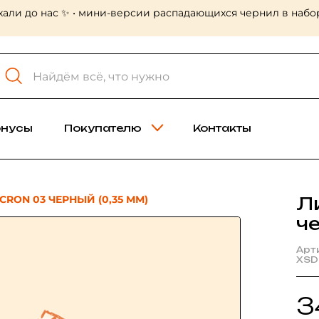
хали до нас ✨ • мини-версии распадающихся чернил в набор
онусы
Покупателю
Контакты
CRON 03 ЧЕРНЫЙ (0,35 ММ)
Л
че
Арт
XSD
3