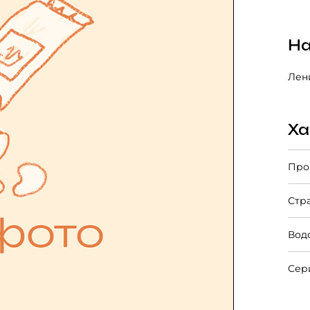
На
Лени
Ха
Про
Стр
Вод
Сер