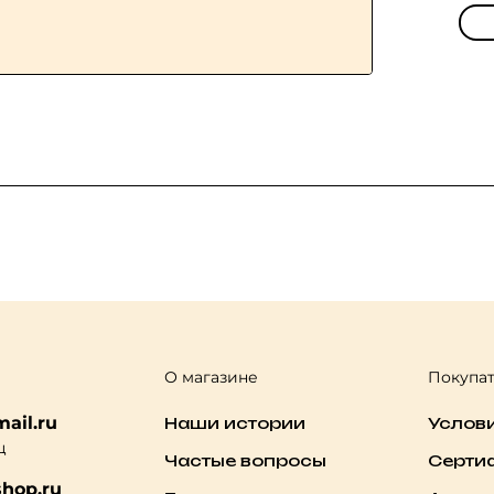
О магазине
Покупа
ail.ru
Наши истории
Услов
ц
Частые вопросы
Серти
hop.ru