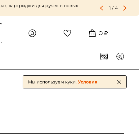
шли профессиональные холсты Холст-мастер! Много больших
2
/
4
0 ₽
0
Мы используем куки.
Условия