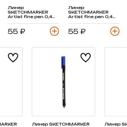
Линер
Линер
SKETCHMARKER
SKETCHMARKER
Artist fine pen 0,4
Artist fine pen 0,4
мм, рыжеватый
мм, серый пигмент
55 ₽
55 ₽
MARKER
Линер SKETCHMARKER
Линер S