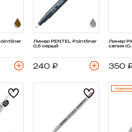
intliner
Линер PENTEL Pointliner
Линер P
0,5 серый
сепия (0,
240 ₽
350 
Новинка