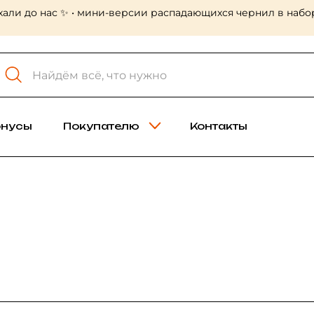
30 июл, 16:56
При
приходите выбирать 😍
онусы
Покупателю
Контакты