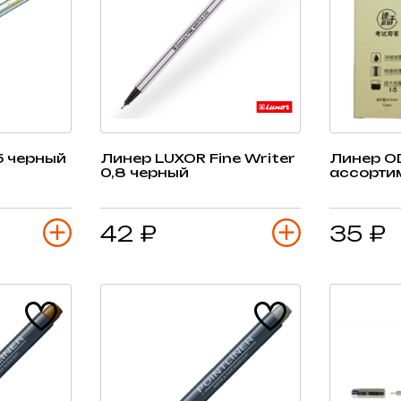
5 черный
Линер LUXOR Fine Writer
Линер OD
0,8 черный
ассорти
42 ₽
35 ₽