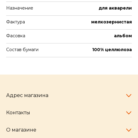
Назначение
для акварели
Фактура
мелкозернистая
Фасовка
альбом
Состав бумаги
100% целлюлоза
Адрес магазина
Контакты
Челябинск,
пр-т Ленина, 77
10:00 - 20:00
О магазине
pocherkartshop@mail.ru
+7 (951) 792-04-35
для юридических лиц