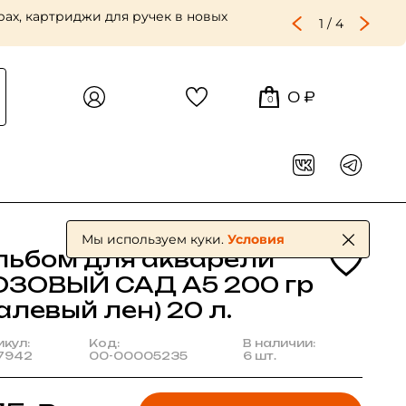
ах, картриджи для ручек в новых
1
/
4
0 ₽
0
Мы используем куки.
Условия
льбом для акварели
ОЗОВЫЙ САД А5 200 гр
алевый лен) 20 л.
икул:
Код:
В наличии:
7942
00-00005235
6 шт.