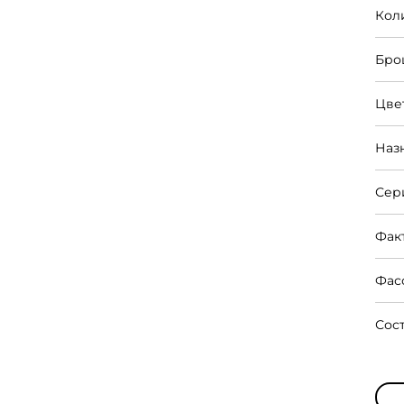
Кол
Бро
Цве
Наз
Сер
Фак
Фас
Сос