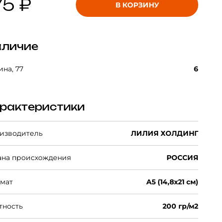
75 ₽
В КОРЗИНУ
личие
на, 77
6
рактеристики
изводитель
ЛИЛИЯ ХОЛДИНГ
ана происхождения
РОССИЯ
мат
А5 (14,8х21 см)
тность
200 гр/м2