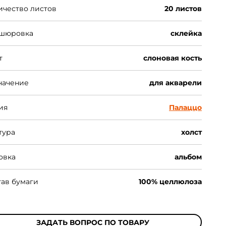
ичество листов
20 листов
шюровка
склейка
т
слоновая кость
начение
для акварели
ия
Палаццо
тура
холст
овка
альбом
тав бумаги
100% целлюлоза
ЗАДАТЬ ВОПРОС ПО ТОВАРУ