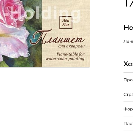
1
На
Лени
Ха
Про
Стр
Фор
Пло