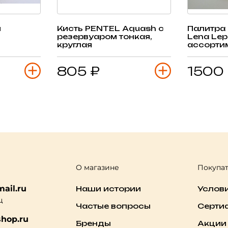
я
Кисть PENTEL Aquash с
Палитра
резервуаром тонкая,
Lena Lep
круглая
ассорти
805 ₽
1500
О магазине
Покупа
ail.ru
Наши истории
Услов
ц
Частые вопросы
Серти
hop.ru
Бренды
Акции