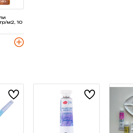
ли
р/м2, 10