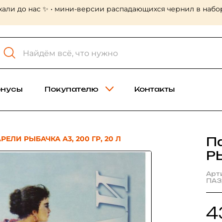
ртриджи для ручек в новых
онусы
Покупателю
Контакты
ЕЛИ РЫБАЧКА А3, 200 ГР, 20 Л
П
РЫ
Арт
ПА3
4