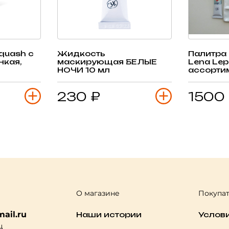
quash с
Жидкость
Палитра
нкая,
маскирующая БЕЛЫЕ
Lena Lep
НОЧИ 10 мл
ассорти
230 ₽
1500
О магазине
Покупа
ail.ru
Наши истории
Услов
ц