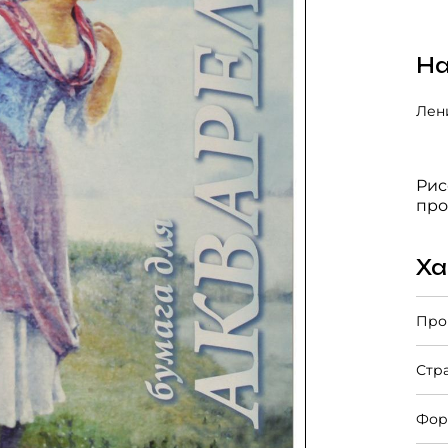
На
Лени
Рис
про
Ха
Про
Стр
Фор