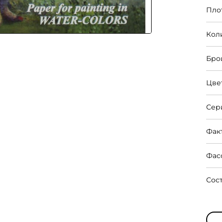
Пло
Кол
Бро
Цве
Сер
Фак
Фас
Сос