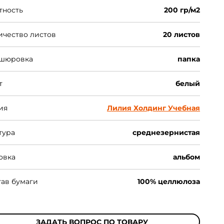
тность
200 гр/м2
ичество листов
20 листов
шюровка
папка
т
белый
ия
Лилия Холдинг Учебная
тура
среднезернистая
овка
альбом
тав бумаги
100% целлюлоза
ЗАДАТЬ ВОПРОС ПО ТОВАРУ