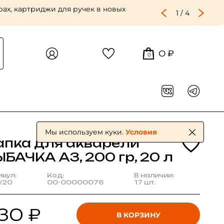
2
/
4
0 ₽
0
Мы используем куки.
Условия
апка для акварели
БАЧКА А3, 200 гр, 20 л
икул:
Код:
В наличии:
/20
00-00000076
17 шт.
30 ₽
В КОРЗИНУ