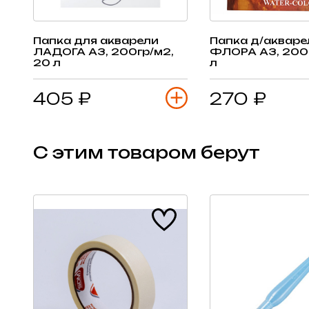
Папка для акварели
Папка д/акваре
ЛАДОГА А3, 200гр/м2,
ФЛОРА А3, 200г
20 л
л
405 ₽
270 ₽
С этим товаром берут