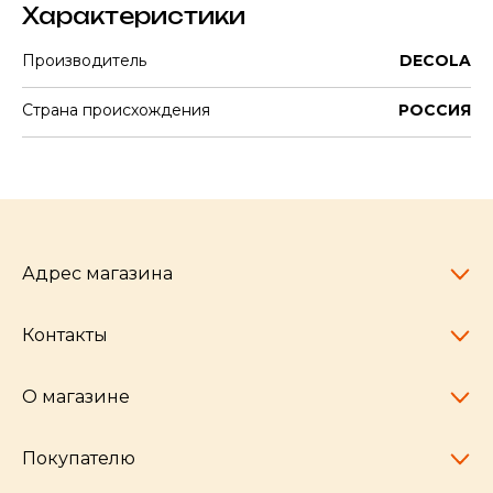
Характеристики
Производитель
DECOLA
Страна происхождения
РОССИЯ
Адрес магазина
Контакты
Челябинск,
пр-т Ленина, 77
10:00 - 20:00
О магазине
pocherkartshop@mail.ru
+7 (951) 792-04-35
для юридических лиц
Покупателю
hello@pocherkartshop.ru
Наши истории
для покупателей