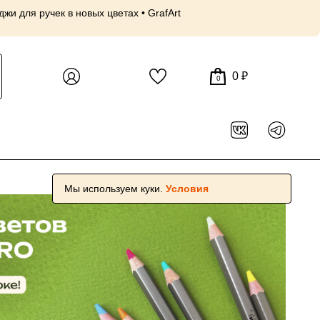
и для ручек в новых цветах • GrafArt
30 июл, 18:56
Пр
😍
0 ₽
0
Мы используем куки.
Условия