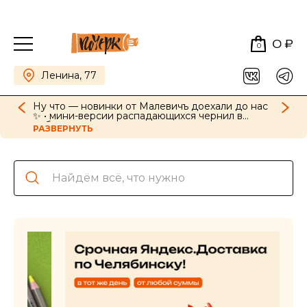
0 ₽
0
Ленина, 77
Ну что — новинки от Малевичъ доехали до нас
✨ • мини-версии распадающихся чернил в
наборах, картриджи для ручек в новых цветах •
РАЗВЕРНУТЬ
GrafArt Soft в наборах и поштучно • фиксативы