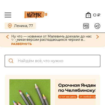
0 ₽
0
Ленина, 77
Ну что — новинки от Малевичъ доехали до нас
✨ • мини-версии распадающихся чернил в
наборах, картриджи для ручек в новых цветах •
РАЗВЕРНУТЬ
GrafArt Soft в наборах и поштучно • фиксативы