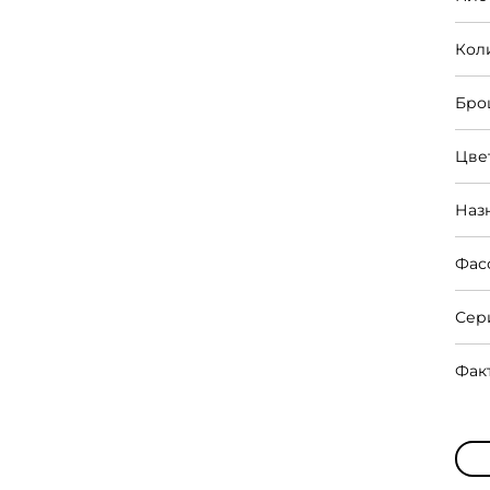
Кол
Бро
Цве
Наз
Фас
Сер
Фак