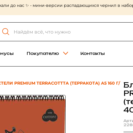
хали до нас ✨ • мини-версии распадающихся чернил в набор
онусы
Покупателю
Контакты
ЕЛИ PREMIUM TERRACOTTTA (ТЕРРАКОТА) А5 160 Г/
Б
P
(т
40
Арт
228