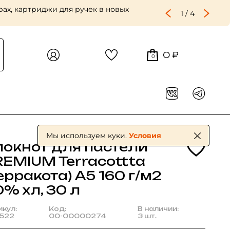
ах, картриджи для ручек в новых
1
/
4
0 ₽
0
Мы используем куки.
Условия
локнот для пастели
REMIUM Terracottta
ерракота) А5 160 г/м2
% хл, 30 л
икул:
Код:
В наличии:
522
00-00000274
3 шт.