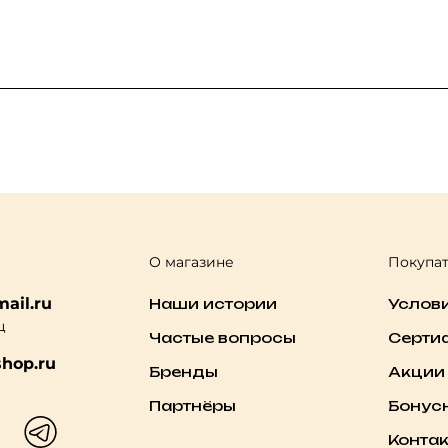
О магазине
Покупа
ail.ru
Наши истории
Услов
ц
Частые вопросы
Серти
hop.ru
Бренды
Акции
Партнёры
Бонус
Конта