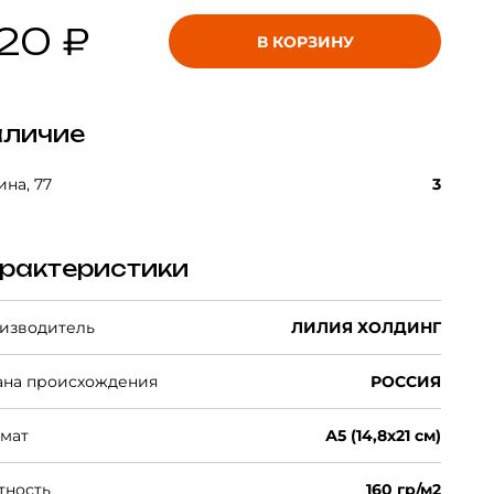
20 ₽
В КОРЗИНУ
личие
на, 77
3
рактеристики
изводитель
ЛИЛИЯ ХОЛДИНГ
ана происхождения
РОССИЯ
мат
А5 (14,8х21 см)
тность
160 гр/м2