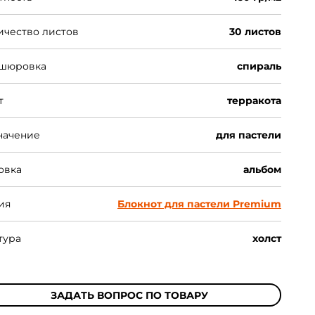
ичество листов
30 листов
шюровка
спираль
т
терракота
начение
для пастели
овка
альбом
ия
Блокнот для пастели Premium
тура
холст
ЗАДАТЬ ВОПРОС ПО ТОВАРУ