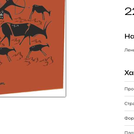
2
На
Лени
Ха
Про
Стр
Фор
Пло