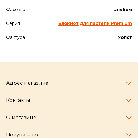
Фасовка
альбом
Серия
Блокнот для пастели Premium
Фактура
холст
Адрес магазина
Контакты
Челябинск,
пр-т Ленина, 77
10:00 - 20:00
О магазине
pocherkartshop@mail.ru
+7 (951) 792-04-35
для юридических лиц
Покупателю
hello@pocherkartshop.ru
Наши истории