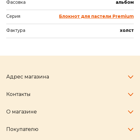
Фасовка
альбом
Серия
Блокнот для пастели Premium
Фактура
холст
Адрес магазина
Контакты
Челябинск,
пр-т Ленина, 77
10:00 - 20:00
О магазине
pocherkartshop@mail.ru
+7 (951) 792-04-35
для юридических лиц
Покупателю
hello@pocherkartshop.ru
Наши истории
для покупателей