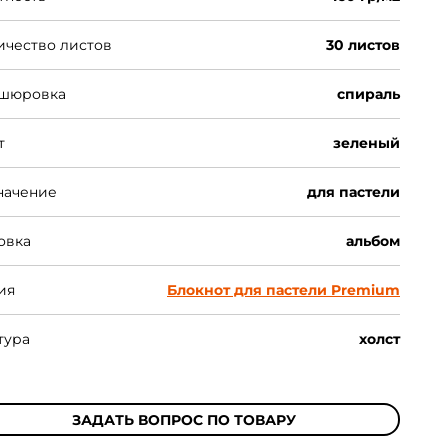
ичество листов
30 листов
шюровка
спираль
т
зеленый
начение
для пастели
овка
альбом
ия
Блокнот для пастели Premium
тура
холст
ЗАДАТЬ ВОПРОС ПО ТОВАРУ