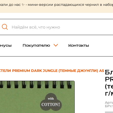
хали до нас ✨ • мини-версии распадающихся чернил в набор
онусы
Покупателю
Контакты
ТЕЛИ PREMIUM DARK JUNGLE (ТЕМНЫЕ ДЖУНГЛИ) А5
Б
P
(
г/
Арт
БPr