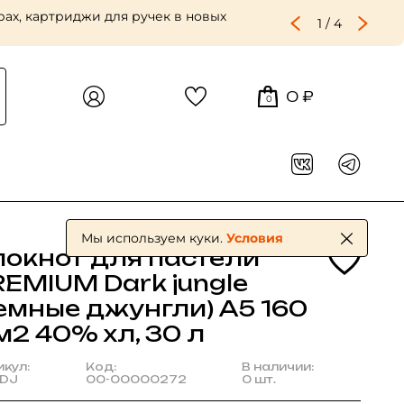
ах, картриджи для ручек в новых
1
/
4
0 ₽
0
Мы используем куки.
Условия
локнот для пастели
REMIUM Dark jungle
темные джунгли) А5 160
м2 40% хл, 30 л
икул:
Код:
В наличии:
/DJ
00-00000272
0 шт.