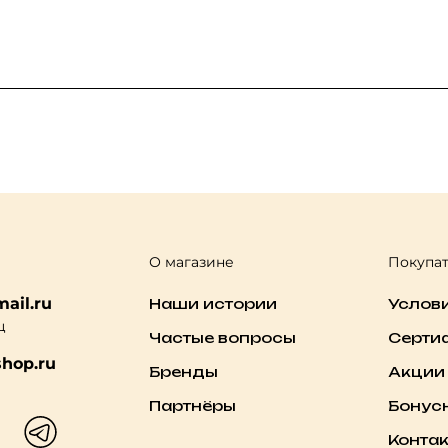
О магазине
Покупа
ail.ru
Наши истории
Услов
ц
Частые вопросы
Серти
hop.ru
Бренды
Акции
Партнёры
Бонус
Конта