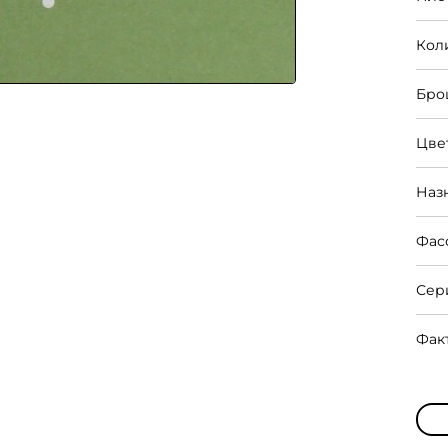
Кол
Бро
Цве
Наз
Фас
Сер
Фак