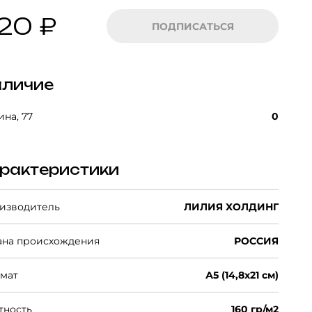
20 ₽
ПОДПИСАТЬСЯ
личие
на, 77
0
рактеристики
изводитель
ЛИЛИЯ ХОЛДИНГ
ана происхождения
РОССИЯ
мат
А5 (14,8х21 см)
тность
160 гр/м2