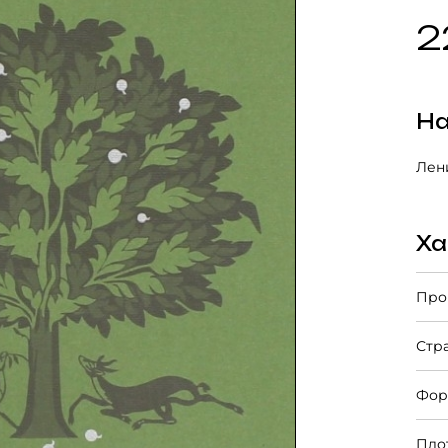
2
На
Лени
Ха
Про
Стр
Фор
Пло