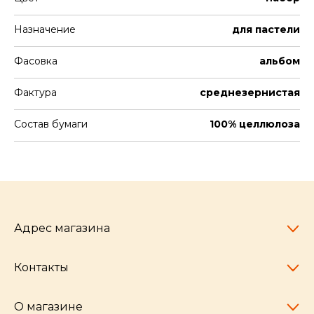
Назначение
для пастели
Фасовка
альбом
Фактура
среднезернистая
Состав бумаги
100% целлюлоза
Адрес магазина
Контакты
Челябинск,
пр-т Ленина, 77
10:00 - 20:00
О магазине
pocherkartshop@mail.ru