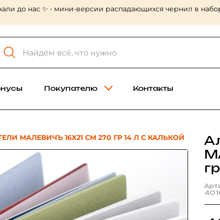
хали до нас ✨ • мини-версии распадающихся чернил в набор
онусы
Покупателю
Контакты
ЛИ МАЛЕВИЧЪ 16Х21 СМ 270 ГР 14 Л С КАЛЬКОЙ
А
М
гр
Арт
401