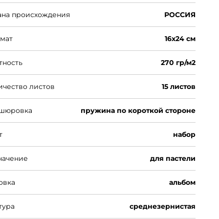
ана происхождения
РОССИЯ
мат
16x24 см
тность
270 гр/м2
ичество листов
15 листов
шюровка
пружина по короткой стороне
т
набор
начение
для пастели
овка
альбом
тура
среднезернистая