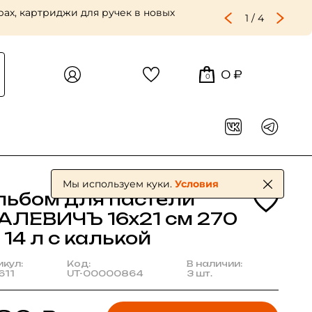
ах, картриджи для ручек в новых
1
/
4
0 ₽
0
Мы используем куки.
Условия
льбом для пастели
АЛЕВИЧЪ 16х21 см 270
 14 л с калькой
икул:
Код:
В наличии:
611
UT-00000864
3 шт.