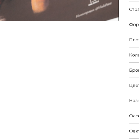
Стр
Фор
Пло
Кол
Бро
Цве
Наз
Фас
Фак