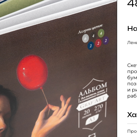
4
На
Лени
Ске
про
бум
поз
и р
раб
Ха
Про