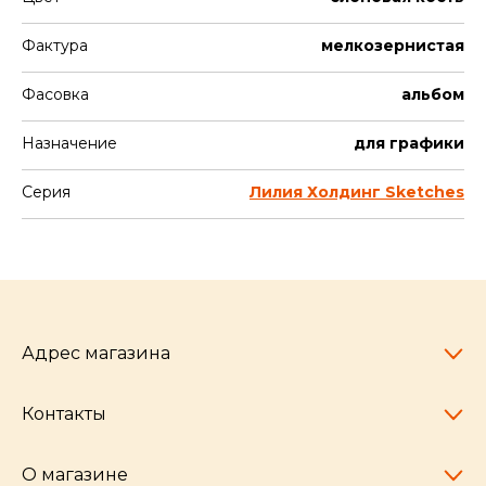
Фактура
мелкозернистая
Фасовка
альбом
Назначение
для графики
Серия
Лилия Холдинг Sketches
Адрес магазина
Контакты
Челябинск,
пр-т Ленина, 77
10:00 - 20:00
О магазине
pocherkartshop@mail.ru