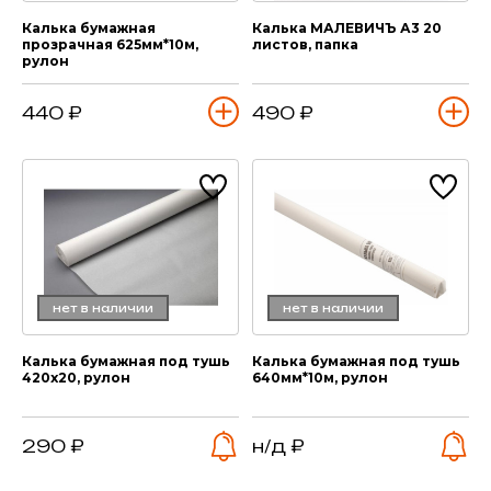
Калька бумажная
Калька МАЛЕВИЧЪ А3 20
прозрачная 625мм*10м,
листов, папка
рулон
440 ₽
490 ₽
нет в наличии
нет в наличии
Калька бумажная под тушь
Калька бумажная под тушь
420х20, рулон
640мм*10м, рулон
290 ₽
н/д ₽