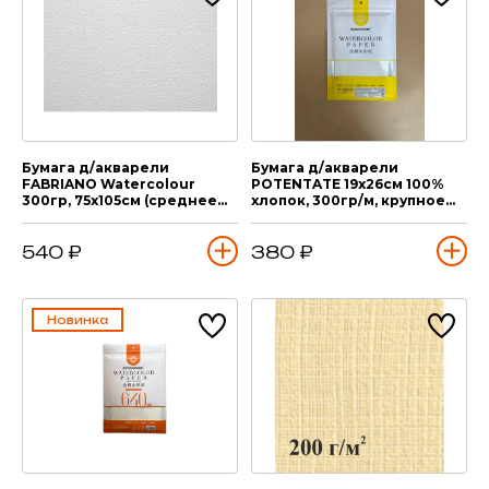
Бумага д/акварели
Бумага д/акварели
FABRIANO Watercolour
POTENTATE 19х26см 100%
300гр, 75х105см (среднее
хлопок, 300гр/м, крупное
зерно), 1 лист
зерно, 10 л
540 ₽
380 ₽
Новинка