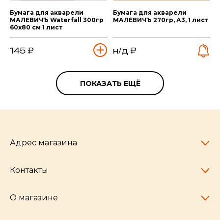
Бумага для акварели
Бумага для акварели
МАЛЕВИЧЪ Waterfall 300гр
МАЛЕВИЧЪ 270гр, А3, 1 лист
60х80 см 1 лист
145 ₽
н/д ₽
ПОКАЗАТЬ ЕЩЁ
Адрес магазина
Контакты
Челябинск,
пр-т Ленина, 77
10:00 - 20:00
О магазине
pocherkartshop@mail.ru
+7 (951) 792-04-35
для юридических лиц