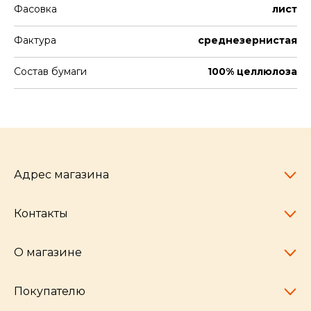
Фасовка
лист
Фактура
среднезернистая
Состав бумаги
100% целлюлоза
Адрес магазина
Контакты
Челябинск,
пр-т Ленина, 77
10:00 - 20:00
О магазине
pocherkartshop@mail.ru
+7 (951) 792-04-35
для юридических лиц
Покупателю
hello@pocherkartshop.ru
Наши истории
для покупателей