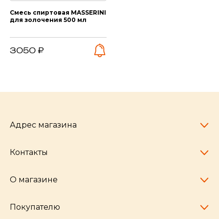
Смесь спиртовая MASSERINI
для золочения 500 мл
3050 ₽
Адрес магазина
Контакты
Челябинск,
пр-т Ленина, 77
10:00 - 20:00
О магазине
pocherkartshop@mail.ru
+7 (951) 792-04-35
для юридических лиц
Покупателю
hello@pocherkartshop.ru
Наши истории