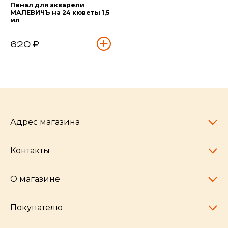
Пенал для акварели
МАЛЕВИЧЪ на 24 кюветы 1,5
мл
620 ₽
Адрес магазина
Контакты
Челябинск,
пр-т Ленина, 77
10:00 - 20:00
О магазине
pocherkartshop@mail.ru
+7 (951) 792-04-35
для юридических лиц
Покупателю
hello@pocherkartshop.ru
Наши истории
для покупателей
Частые вопросы