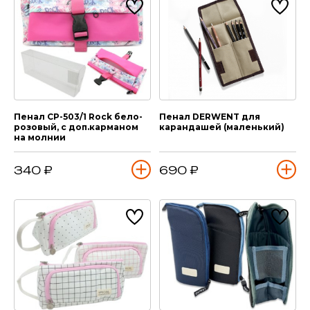
Пенал CP-503/1 Rock бело-
Пенал DERWENT для
розовый, с доп.карманом
карандашей (маленький)
на молнии
340 ₽
690 ₽