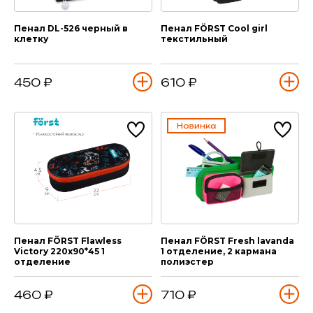
Пенал DL-526 черный в
Пенал FÖRST Cool girl
клетку
текстильный
450 ₽
610 ₽
Новинка
Пенал FÖRST Flawless
Пенал FÖRST Fresh lavanda
Victory 220х90*45 1
1 отделение, 2 кармана
отделение
полиэстер
460 ₽
710 ₽