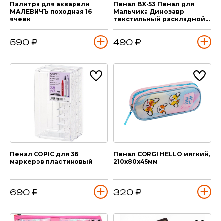
Палитра для акварели
Пенал BX-53 Пенал для
МАЛЕВИЧЪ походная 16
Мальчика Динозавр
ячеек
текстильный раскладной
на 4 секции, с ручкой
590 ₽
490 ₽
Пенал COPIC для 36
Пенал CORGI HELLO мягкий,
маркеров пластиковый
210х80х45мм
690 ₽
320 ₽