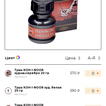
Цена
А–Я
Цвет
Тушь KOH-I-NOOR
−
+
570 ₽
худож.серебро 20 гр
Артикул
Тушь KOH-I-NOOR худ. белая
−
+
590 ₽
20 гр
Артикул
Тушь KOH-I-NOOR