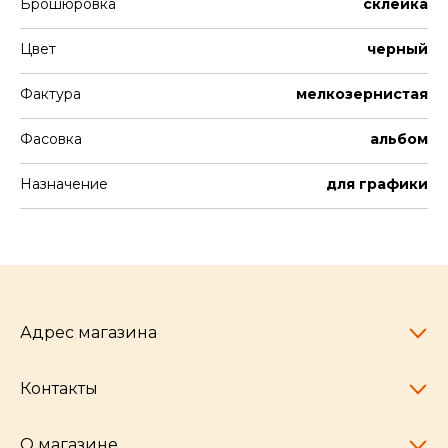
Брошюровка
склейка
Цвет
черный
Фактура
мелкозернистая
Фасовка
альбом
Назначение
для графики
Адрес магазина
Контакты
Челябинск,
пр-т Ленина, 77
10:00 - 20:00
О магазине