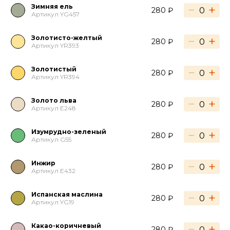
Зимняя ель
−
+
280 ₽
Артикул YG457
Золотисто-желтый
−
+
280 ₽
Артикул YR393
Золотистый
−
+
280 ₽
Артикул YR394
Золото льва
−
+
280 ₽
Артикул E248
Изумрудно-зеленый
−
+
280 ₽
Артикул G55
Инжир
−
+
280 ₽
Артикул E432
Испанская маслина
−
+
280 ₽
Артикул YG19
Какао-коричневый
−
+
280 ₽