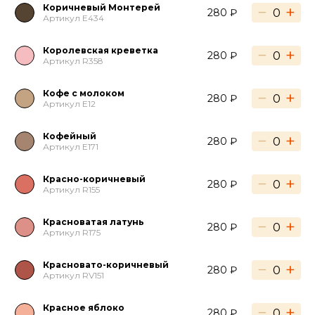
Коричневый Монтерей
−
+
280 ₽
Артикул E434
Королевская креветка
−
+
280 ₽
Артикул R358
Кофе с молоком
−
+
280 ₽
Артикул E12
Кофейный
−
+
280 ₽
Артикул E171
Красно-коричневый
−
+
280 ₽
Артикул R155
Красноватая латунь
−
+
280 ₽
Артикул R175
Красновато-коричневый
−
+
280 ₽
Артикул RV151
Красное яблоко
−
+
280 ₽