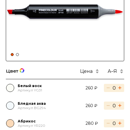
Цена
А–Я
Цвет
Белый воск
−
+
260 ₽
Артикул YG31
Бледная аква
−
+
260 ₽
Артикул BG294
Абрикос
−
+
280 ₽
Артикул YR220