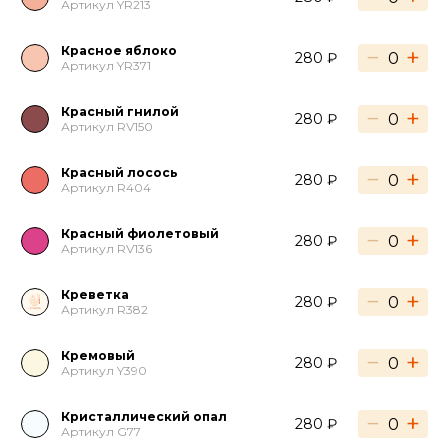
Артикул YR213
Красное яблоко
−
+
280 ₽
Артикул YR371
Красный гнилой
−
+
280 ₽
Артикул RV150
Красный лосось
−
+
280 ₽
Артикул R404
Красный фиолетовый
−
+
280 ₽
Артикул RV136
Креветка
−
+
280 ₽
Артикул R382
Кремовый
−
+
280 ₽
Артикул Y390
Кристаллический опал
−
+
280 ₽
Артикул G77