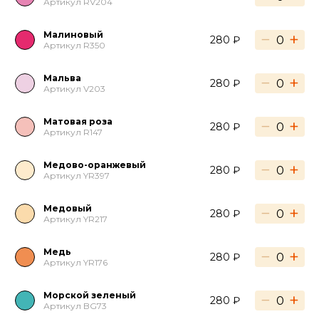
Артикул RV204
Малиновый
−
+
280 ₽
Артикул R350
Мальва
−
+
280 ₽
Артикул V203
Матовая роза
−
+
280 ₽
Артикул R147
Медово-оранжевый
−
+
280 ₽
Артикул YR397
Медовый
−
+
280 ₽
Артикул YR217
Медь
−
+
280 ₽
Артикул YR176
Морской зеленый
−
+
280 ₽
Артикул BG73