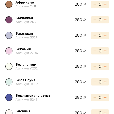
Африкано
−
+
280 ₽
Артикул E411
Баклажан
−
+
280 ₽
Артикул V127
Баклажан
−
+
280 ₽
Артикул B327
Бегония
−
+
280 ₽
Артикул V206
Белая лилия
−
+
280 ₽
Артикул YG32
Белая луна
−
+
280 ₽
Артикул BG83
Берлинская лазурь
−
+
280 ₽
Артикул B245
Бисквит
−
+
280 ₽