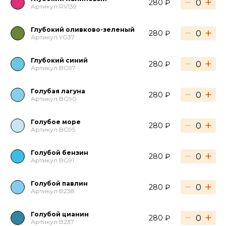
−
+
280 ₽
Артикул RV139
Глубокий оливково-зеленый
−
+
280 ₽
Артикул YG37
Глубокий синий
−
+
280 ₽
Артикул BG97
Голубая лагуна
−
+
280 ₽
Артикул BG90
Голубое море
−
+
280 ₽
Артикул BG95
Голубой бензин
−
+
280 ₽
Артикул BG91
Голубой павлин
−
+
280 ₽
Артикул B238
Голубой цианин
−
+
280 ₽
Артикул B237