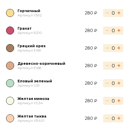
Горчичный
−
+
280 ₽
Артикул Y392
Гранат
−
+
280 ₽
Артикул R210
Грецкий орех
−
+
280 ₽
Артикул E169
Древесно-коричневый
−
+
280 ₽
Артикул E168
Еловый зеленый
−
+
280 ₽
Артикул G51
Желтая мимоза
−
+
280 ₽
Артикул YG34
Желтая тыква
−
+
280 ₽
Артикул YR401