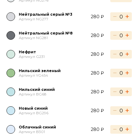
Артикул NG276
Нейтральный серый №3
−
+
280 ₽
Артикул NG277
Нейтральный серый №8
−
+
280 ₽
Артикул NG281
Нефрит
−
+
280 ₽
Артикул G231
Нильский зеленый
−
+
280 ₽
Артикул YG454
Нильский синий
−
+
280 ₽
Артикул BG68
Новый синий
−
+
280 ₽
Артикул BG296
Облачный синий
−
+
280 ₽
Артикул B301