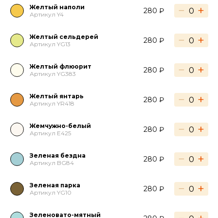
Желтый наполи
−
+
280 ₽
Артикул Y4
Желтый сельдерей
−
+
280 ₽
Артикул YG13
Желтый флюорит
−
+
280 ₽
Артикул YG383
Желтый янтарь
−
+
280 ₽
Артикул YR418
Жемчужно-белый
−
+
280 ₽
Артикул E425
Зеленая бездна
−
+
280 ₽
Артикул BG84
Зеленая парка
−
+
280 ₽
Артикул YG10
Зеленовато-мятный