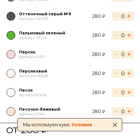
Оттеночный серый №9
−
+
280 ₽
Артикул SG479
Пальмовый зеленый
−
+
280 ₽
Артикул YG44
Персик
−
+
280 ₽
Артикул R357
Персиковый
−
+
280 ₽
Артикул YR369
Песок
−
+
280 ₽
Артикул E408
Песочно-бежевый
−
+
280 ₽
Артикул E162
Мы используем куки.
Условия
ОТ 260 ₽
Песчаный коричневый
−
+
280 ₽
Артикул YR219