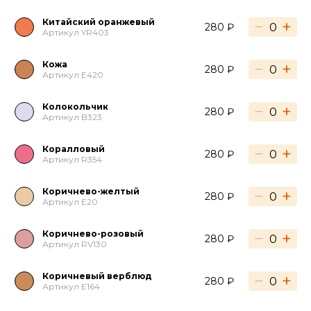
Китайский оранжевый
−
+
280 ₽
Артикул YR403
Кожа
−
+
280 ₽
Артикул E420
Колокольчик
−
+
280 ₽
Артикул B323
Коралловый
−
+
280 ₽
Артикул R354
Коричнево-желтый
−
+
280 ₽
Артикул E20
Коричнево-розовый
−
+
280 ₽
Артикул RV130
Коричневый верблюд
−
+
280 ₽
Артикул E164