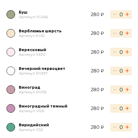
Буш
−
+
280 ₽
Артикул YG456
Верблюжья шерсть
−
+
280 ₽
Артикул E416
Вересковый
−
+
280 ₽
Артикул V330
Вечерний первоцвет
−
+
280 ₽
Артикул RV337
Виноград
−
+
280 ₽
Артикул RV135
Виноградный темный
−
+
280 ₽
Артикул V126
Виридийский
−
+
280 ₽
Артикул G52