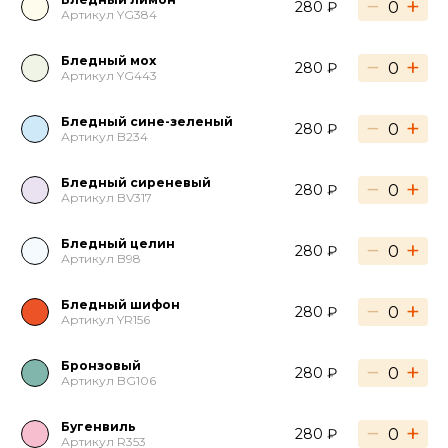
−
+
280 ₽
Артикул YG384
Бледный мох
−
+
280 ₽
Артикул YG443
Бледный сине-зеленый
−
+
280 ₽
Артикул B234
Бледный сиреневый
−
+
280 ₽
Артикул BV317
Бледный целин
−
+
280 ₽
Артикул B98
Бледный шифон
−
+
280 ₽
Артикул YR156
Бронзовый
−
+
280 ₽
Артикул BG106
Бугенвиль
−
+
280 ₽
Артикул R353