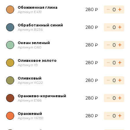
Обожженная глина
−
+
280 ₽
Артикул E419
Обработанный синий
−
+
280 ₽
Артикул B236
Океан зеленый
−
+
280 ₽
Артикул G60
Оливковое золото
−
+
280 ₽
Артикул Y9
Оливковый
−
+
280 ₽
Артикул YG22
Оранжево-коричневый
−
+
280 ₽
Артикул E166
Оранжевый
−
+
280 ₽
Артикул YR159