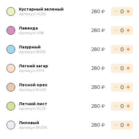
Кустарный зеленый
−
+
280 ₽
Артикул YG35
Лаванда
−
+
280 ₽
Артикул V118
Лазурный
−
+
280 ₽
Артикул B235
Легкий загар
−
+
280 ₽
Артикул E173
Лесной орех
−
+
280 ₽
Артикул E409
Летний лист
−
+
280 ₽
Артикул YG25
Лиловый
−
+
280 ₽
Артикул BV316