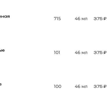
еная
715
46 мл
375 ₽
ые
101
46 мл
375 ₽
е
100
46 мл
375 ₽