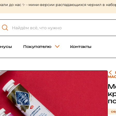
 Холст-мастер! Много больших форматов, в том числе лён
онусы
Покупателю
Контакты
МАС
М
кр
п
се