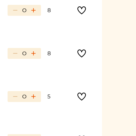
−
+
8
−
+
8
−
+
5