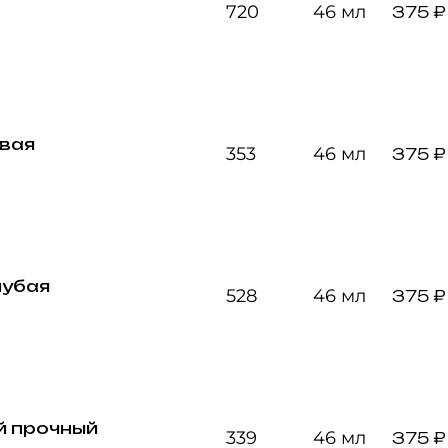
720
46 мл
375 ₽
вая
353
46 мл
375 ₽
лубая
528
46 мл
375 ₽
й прочный
339
46 мл
375 ₽