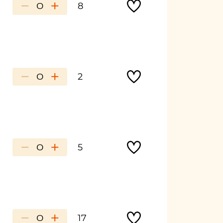
−
+
8
−
+
2
−
+
5
−
+
17