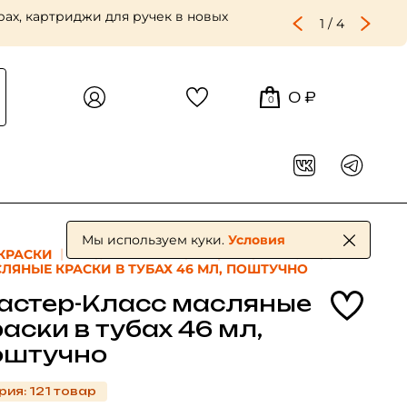
 крупного и репинского зерна —
2
/
4
0 ₽
0
Мы используем куки.
Условия
КРАСКИ
МАСЛЯНЫЕ КРАСКИ
МАСТЕР-КЛАСС
ЛЯНЫЕ КРАСКИ В ТУБАХ 46 МЛ, ПОШТУЧНО
астер-Класс масляные
аски в тубах 46 мл,
оштучно
рия: 121 товар