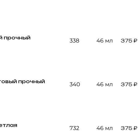
й прочный
338
46 мл
375 ₽
овый прочный
340
46 мл
375 ₽
етлая
732
46 мл
375 ₽