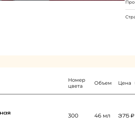
Про
даж
рес
мл.
Стр
Номер
Цена
Объем
цвета
сная
300
46 мл
375 ₽