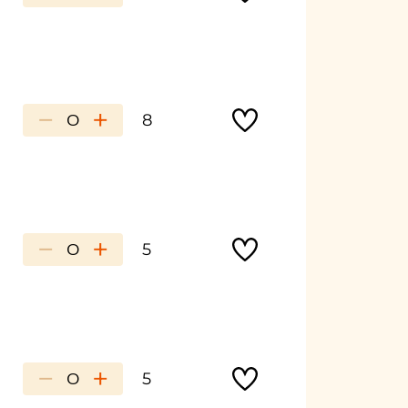
−
+
8
−
+
5
−
+
5