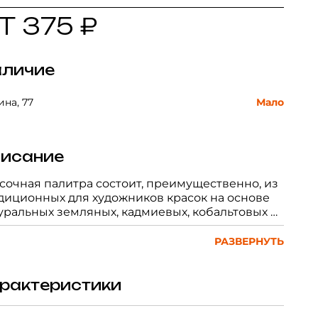
Т 375 ₽
личие
на, 77
Мало
исание
сочная палитра состоит, преимущественно, из
диционных для художников красок на основе
уральных земляных, кадмиевых, кобальтовых и
езоокисных пигментов и характеризуется
лансированностью корпусных и лессирующих
РАЗВЕРНУТЬ
сок. Тонкодисперсные, пастозные
ожественные краски серии "Мастер-Класс»
ичаются чистотой цвета и высокой
рактеристики
тостойкостью, не меняют изначального тона
ле высыхания, что позволяет использовать их