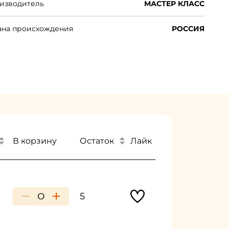
изводитель
МАСТЕР КЛАСС
е при выполнении самых ответственных и
таврационных работ. Выпускаются в тубах 46
ана происхождения
РОССИЯ
Остаток
В корзину
Лайк
−
+
5