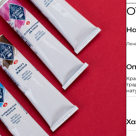
О
На
Лени
Оп
Кра
тра
нат
жел
сба
кра
худ
отл
Ха
све
пос