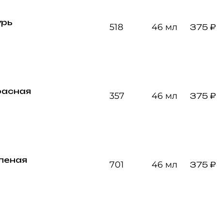
урь
518
46 мл
375 ₽
расная
357
46 мл
375 ₽
леная
701
46 мл
375 ₽