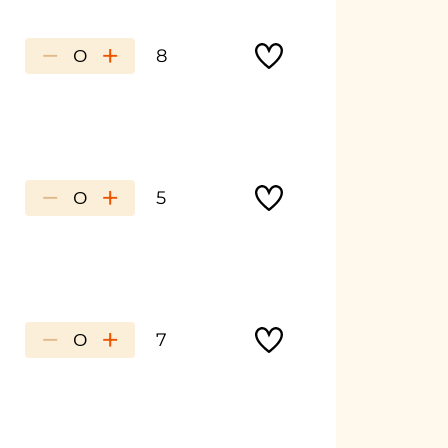
−
+
8
−
+
5
−
+
7