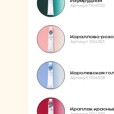
Изумрудная
Артикул 1104720
Кораллово-розо
Артикул 1104353
Королевская го
Артикул 1104528
Краплак красны
Артикул 1104339