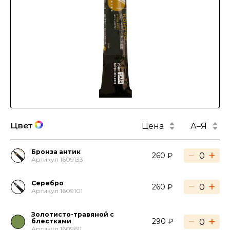
Цена
А–Я
Цвет
Бронза антик
−
+
260 ₽
Артикул 1609133
Серебро
−
+
260 ₽
Артикул 1609101
Золотисто-травяной с
−
+
290 ₽
блестками
Артикул 1609611