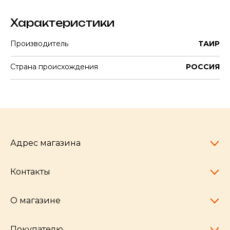
Характеристики
Производитель
ТАИР
Страна происхождения
РОССИЯ
Адрес магазина
Контакты
Челябинск,
пр-т Ленина, 77
10:00 - 20:00
О магазине
pocherkartshop@mail.ru
+7 (951) 792-04-35
для юридических лиц
Покупателю