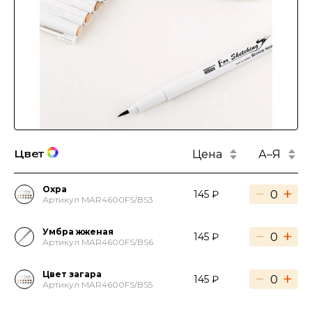
Цена
А–Я
Цвет
Охра
−
+
145 ₽
Артикул MAR4600FS/BS3
Умбра жженая
−
+
145 ₽
Артикул MAR4600FS/BS6
Цвет загара
−
+
145 ₽
Артикул MAR4600FS/BS5