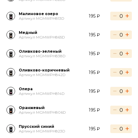
Малиновое озеро
−
+
195 ₽
Артикул MGMWPH813D
Медный
−
+
195 ₽
Артикул MGMWPH865D
Оливково-зеленый
−
+
195 ₽
Артикул MGMWPH838D
Оливково-коричневый
−
+
195 ₽
Артикул MGMWPH842D
Опера
−
+
195 ₽
Артикул MGMWPH814D
Оранжевый
−
+
195 ₽
Артикул MGMWPH806D
Прусский синий
−
+
195 ₽
Артикул MGMWPH823D