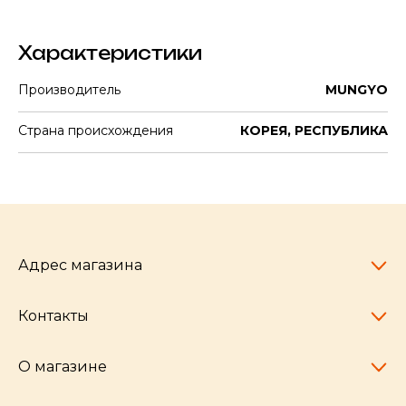
Характеристики
Производитель
MUNGYO
Страна происхождения
КОРЕЯ, РЕСПУБЛИКА
Адрес магазина
Контакты
Челябинск,
пр-т Ленина, 77
10:00 - 20:00
О магазине
pocherkartshop@mail.ru
+7 (951) 792-04-35
для юридических лиц