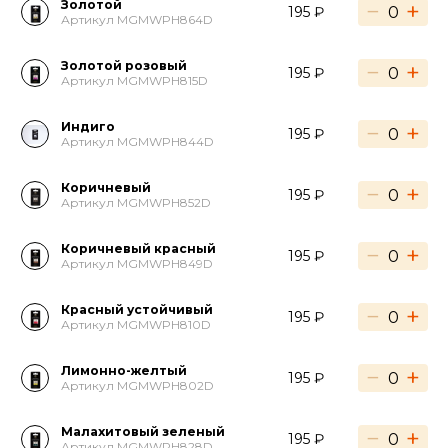
Золотой
−
+
195 ₽
Артикул MGMWPH864D
Золотой розовый
−
+
195 ₽
Артикул MGMWPH815D
Индиго
−
+
195 ₽
Артикул MGMWPH844D
Коричневый
−
+
195 ₽
Артикул MGMWPH852D
Коричневый красный
−
+
195 ₽
Артикул MGMWPH849D
Красный устойчивый
−
+
195 ₽
Артикул MGMWPH810D
Лимонно-желтый
−
+
195 ₽
Артикул MGMWPH802D
Малахитовый зеленый
−
+
195 ₽
Артикул MGMWPH828D