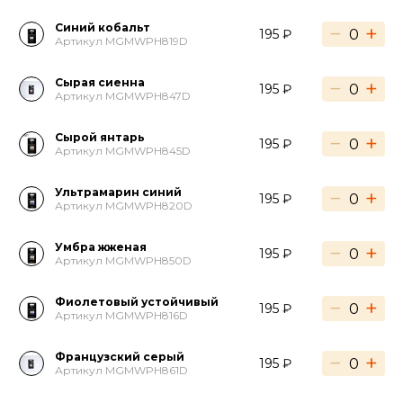
Синий кобальт
−
+
195 ₽
Артикул MGMWPH819D
Сырая сиенна
−
+
195 ₽
Артикул MGMWPH847D
Сырой янтарь
−
+
195 ₽
Артикул MGMWPH845D
Ультрамарин синий
−
+
195 ₽
Артикул MGMWPH820D
Умбра жженая
−
+
195 ₽
Артикул MGMWPH850D
Фиолетовый устойчивый
−
+
195 ₽
Артикул MGMWPH816D
Французский серый
−
+
195 ₽
Артикул MGMWPH861D