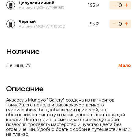
Церулеан синий
−
+
195 ₽
Артикул MGMWPH818D
Черный
−
+
195 ₽
Артикул MGMWPH860D
Наличие
Ленина, 77
Мало
Описание
Акварель Mungyo "Gallery" создана из пигментов
тончайшего помола и высококачественного
гуммиарабика без добавления примесей, что
обеспечивает чистоту и насыщенность цвета каждой
краски. Цвета отлично смешиваются между собой
позволяя проявлять мастерство и чувство цвета без
ограничений. Удобно брать с собой в путешествие или
на пленэр.