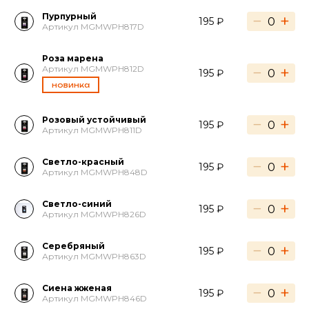
Пурпурный
−
+
195 ₽
Артикул MGMWPH817D
Роза марена
−
+
Артикул MGMWPH812D
195 ₽
новинка
Розовый устойчивый
−
+
195 ₽
Артикул MGMWPH811D
Светло-красный
−
+
195 ₽
Артикул MGMWPH848D
Светло-синий
−
+
195 ₽
Артикул MGMWPH826D
Серебряный
−
+
195 ₽
Артикул MGMWPH863D
Сиена жженая
−
+
195 ₽
Артикул MGMWPH846D