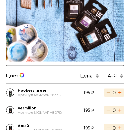
Цена
А–Я
Цвет
Hookers green
−
+
195 ₽
Артикул MGMWPH833D
Vermilion
−
+
195 ₽
Артикул MGMWPH807D
Алый
−
+
195 ₽