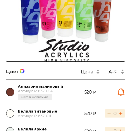
Цена
А–Я
Цвет
Ализарин малиновый
Артикул P-837-054
520 ₽
нет в наличии
Белила титановые
−
+
520 ₽
Артикул P-837-011
Белила яркие