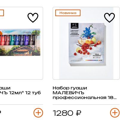
Новинка
уаши
Набор гуаши
Ъ 12мл* 12 туб
МАЛЕВИЧЪ
профессиональная 18
цветов 20 мл, в тубах
₽
1280 ₽