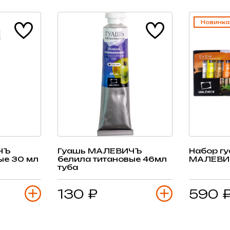
Новинка
ЧЪ
Гуашь МАЛЕВИЧЪ
Набор г
ые 30 мл
белила титановые 46мл
МАЛЕВИЧ
туба
130 ₽
590 