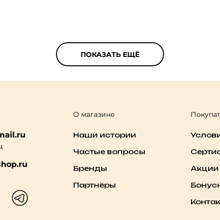
ПОКАЗАТЬ ЕЩЁ
О магазине
Покупа
ail.ru
Наши истории
Услов
ц
Частые вопросы
Серти
hop.ru
Бренды
Акции
Партнёры
Бонус
Конта