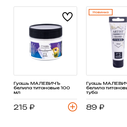
Новинка
Гуашь МАЛЕВИЧЪ
Гуашь МАЛЕВИ
белила титановые 100
белила титанов
мл
туба
215 ₽
89 ₽