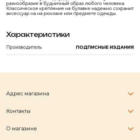
разнообразие в будничный образ любого человека.
Классическое крепление на булавке надежно сохранит
аксессуар на на рюкзаке или предмете одежды.
Характеристики
Производитель
ПОДПИСНЫЕ ИЗДАНИЯ
Адрес магазина
Контакты
Челябинск,
пр-т Ленина, 77
10:00 - 20:00
О магазине
pocherkartshop@mail.ru
+7 (951) 792-04-35
для юридических лиц