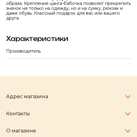
образа. Крепление цанга-бабочка позволит прекрепить
значок не только на одежду, но и на сумку, рюкзак и
даже обувь. Классный подарок для вас или вашего
друга.
Характеристики
Производитель
Адрес магазина
Контакты
Челябинск,
пр-т Ленина, 77
10:00 - 20:00
О магазине
pocherkartshop@mail.ru
+7 (951) 792-04-35