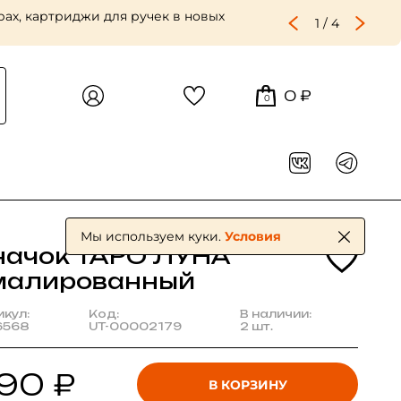
ах, картриджи для ручек в новых
1
/
4
0 ₽
0
Мы используем куки.
Условия
начок ТАРО ЛУНА
малированный
икул:
Код:
В наличии:
6568
UT-00002179
2 шт.
90 ₽
В КОРЗИНУ