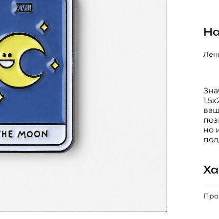
На
Лени
Зна
1.5
ваш
поз
но 
под
Ха
Про