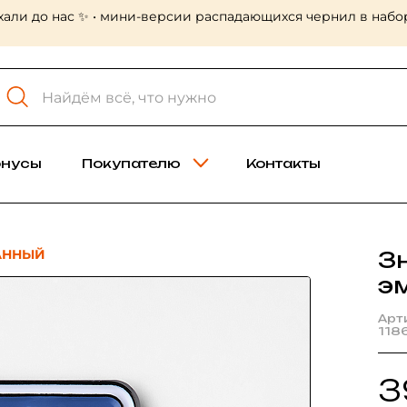
хали до нас ✨ • мини-версии распадающихся чернил в набор
онусы
Покупателю
Контакты
АННЫЙ
З
э
Арт
118
3