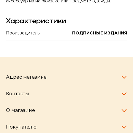
аксессуар на на рюкзаке или предмете одежды.
Характеристики
Производитель
ПОДПИСНЫЕ ИЗДАНИЯ
Адрес магазина
Контакты
Челябинск,
пр-т Ленина, 77
10:00 - 20:00
О магазине
pocherkartshop@mail.ru
+7 (951) 792-04-35
для юридических лиц
Покупателю
hello@pocherkartshop.ru
Наши истории