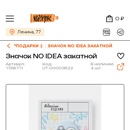
0 ₽
0
Ленина, 77
*ПОДАРКИ :)
ЗНАЧОК NO IDEA ЗАКАТНОЙ
Значок NO IDEA закатной
Артикул:
Код:
В наличии:
1198711
UT-00003522
4 шт.