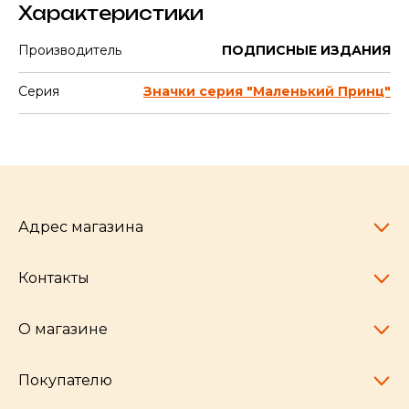
Характеристики
Производитель
ПОДПИСНЫЕ ИЗДАНИЯ
Серия
Значки серия "Маленький Принц"
Адрес магазина
Контакты
Челябинск,
пр-т Ленина, 77
10:00 - 20:00
О магазине
pocherkartshop@mail.ru
+7 (951) 792-04-35
для юридических лиц
Покупателю
hello@pocherkartshop.ru
Наши истории
для покупателей