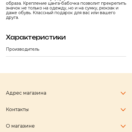
образа. Крепление цанга-бабочка позволит прекрепить
значок не только на одежду, но и на сумку, рюкзак и
даже обувь. Классный подарок для вас или вашего
друга.
Характеристики
Производитель
Адрес магазина
Контакты
Челябинск,
пр-т Ленина, 77
10:00 - 20:00
О магазине
pocherkartshop@mail.ru
+7 (951) 792-04-35